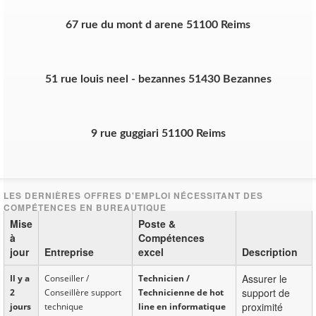
67 rue du mont d arene 51100 Reims
51 rue louis neel - bezannes 51430 Bezannes
9 rue guggiari 51100 Reims
Mise
Poste &
à
Compétences
jour
Entreprise
excel
Description
Assurer le
Il y a
Conseiller /
Technicien /
support de
2
Conseillère support
Technicienne de hot
proximité
jours
technique
line en informatique