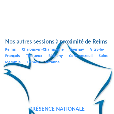
Nos autres sessions à proximité de Reims
Reims
Châlons-en-Champagne
Épernay
Vitry-le-
François
Tinqueux
Bétheny
Cormontreuil
Saint-
Memmie
Fismes
Sézanne
PRÉSENCE NATIONALE