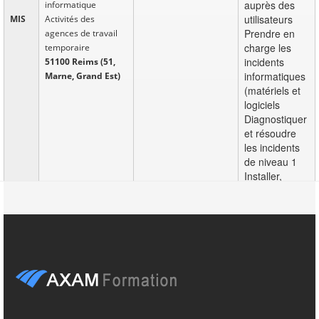
auprès des
informatique
utilisateurs
MIS
Activités des
Prendre en
agences de travail
charge les
temporaire
incidents
51100 Reims (51,
informatiques
Marne, Grand Est)
(matériels et
logiciels
Diagnostiquer
et résoudre
les incidents
de niveau 1
Installer,
configu ...
Adaptez et
Il y a
Développeur /
Développeur /
améliorez les
2
Développeuse
Développeuse
programmes
jours
informatique
informatique
informatiques
Télécommunications
aux besoin
CDI
filaires
utilisateurs
51100 Reims (51,
Marne, Grand Est)
...