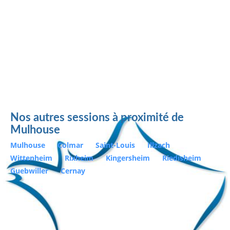
Nos autres sessions à proximité de
Mulhouse
Mulhouse
Colmar
Saint-Louis
Illzach
Wittenheim
Rixheim
Kingersheim
Riedisheim
Guebwiller
Cernay