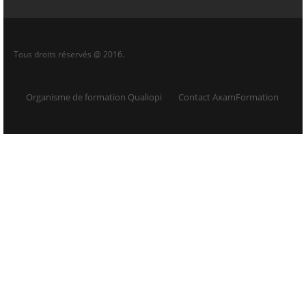
dernières
Grand Est)
innovations -
Expérience
Première
Tous droits réservés @ 2016.
expérience dans
un poste similaire
- Curio ...
Organisme de formation Qualiopi
Contact AxamFormation
...
Il y a
Consultant
Consultant /
5
fonctionnel /
Consultante SIRH
jours
Consultante
ressources humaines
fonctionnelle
CDI
des systèmes
d'information
Autres
organisations
fonctionnant
par adhésion
volontaire
68100
Mulhouse (68,
Haut-Rhin,
Grand Est)