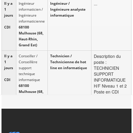
...
Il y a
Ingénieur
Ingénieur /
1
informaticien /
Ingénieure analyste
jours
Ingénieure
informatique
informaticienne
CDI
68100
Mulhouse (68,
Haut-Rhin,
Grand Est)
Description du
Il y a
Conseiller /
Technicien /
poste :
1
Conseillère
Technicienne de hot
TECHNICIEN
jours
support
line en informatique
SUPPORT
technique
INFORMATIQUE
CDI
informatique
H/F Niveau 1 et 2
68100
Poste en CDI
Mulhouse (68,
Région de
Haut-Rhin,
Mulhouse
Grand Est)
Rémunération :
26/28K? Rattaché
au Dirigeant de la
société et de son