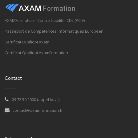
Formation excel Saint-Étienne
Formation excel Le Havre
AXAMFormation - Centre habilité ICDL (PCIE)
Formation excel Grenoble
Passeport de Compétences Informatiques Européen
Formation excel Dijon
Certificat Qualiopi Axam
Formation excel Nîmes
Certificat Qualiopi AxamFormation
Formation excel Angers
Formation excel Metz
Contact
Formation excel Rouen
Formation excel Nancy
09 72 50 2000 (appel local)
Formation excel Orléans
contact@axamformation.fr
Formation excel Mulhouse
Formation excel Avignon