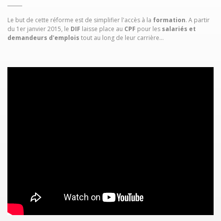
Le but de cette réforme est de simplifier l'accès à la
formation
. A partir
du 1er janvier 2015, le
DIF
laisse place au
CPF
pour les
salariés et
demandeurs d'emplois
tout au long de leur carrière...